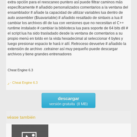
extra opción para el reescaneo puntero así puede filtrar caminos más
específicamente # añadido personalizados comentarios a la ventana del
ensamblador # añade la capacidad de utilizar variables lua dentro de
auto assembler ($luavariable) # añadido resaltado de sintaxis a lua #
cambiar los archivos dll de lua con versiones que no necesitan el C++
runtime instalado # cambiar la biblioteca lua para soporte de 64 bits dll #
el script lua ha sido trasladado desde la ventana de comentarios a su
propio menú en toldo en la vista hexadecimal al seleccionar 4 bytes y
luego presionar espacio te hará ir allí. Retroceso devuelve # añadido la
extensión de archivo .cetrainer así muy pequeño puede descargar
archivos y tiene grandes entrenadores
Cheat Engine 6.3
ر - Cheat Engine 6.3
descargar
versión gratuita (8 MB)
véase también