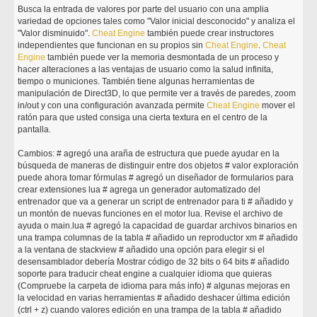
Busca la entrada de valores por parte del usuario con una amplia
variedad de opciones tales como "Valor inicial desconocido" y analiza el
"Valor disminuido".
Cheat
Engine
también puede crear instructores
independientes que funcionan en su propios sin
Cheat
Engine
.
Cheat
Engine
también puede ver la memoria desmontada de un proceso y
hacer alteraciones a las ventajas de usuario como la salud infinita,
tiempo o municiones. También tiene algunas herramientas de
manipulación de Direct3D, lo que permite ver a través de paredes, zoom
in/out y con una configuración avanzada permite
Cheat
Engine
mover el
ratón para que usted consiga una cierta textura en el centro de la
pantalla.
Cambios: # agregó una araña de estructura que puede ayudar en la
búsqueda de maneras de distinguir entre dos objetos # valor exploración
puede ahora tomar fórmulas # agregó un diseñador de formularios para
crear extensiones lua # agrega un generador automatizado del
entrenador que va a generar un script de entrenador para ti # añadido y
un montón de nuevas funciones en el motor lua. Revise el archivo de
ayuda o main.lua # agregó la capacidad de guardar archivos binarios en
una trampa columnas de la tabla # añadido un reproductor xm # añadido
a la ventana de stackview # añadido una opción para elegir si el
desensamblador debería Mostrar código de 32 bits o 64 bits # añadido
soporte para traducir cheat engine a cualquier idioma que quieras
(Compruebe la carpeta de idioma para más info) # algunas mejoras en
la velocidad en varias herramientas # añadido deshacer última edición
(ctrl + z) cuando valores edición en una trampa de la tabla # añadido