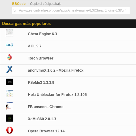
BBCode
- Copie el código abajo
Descargas más populares
Cheat Engine 6.3
AOL 9.7
Torch Browser
anonymoX 1.0.2 - Mozilla Firefox
PSeMu3 1.3.3.9
Hola Unblocker for Firefox 1.2.105
FB unseen - Chrome
XeMu360 2.0.1.3
Opera Browser 12.14