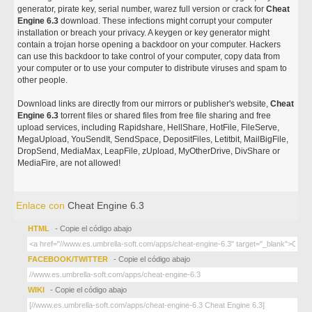
generator, pirate key, serial number, warez full version or crack for
Cheat
Engine 6.3
download. These infections might corrupt your computer
installation or breach your privacy. A keygen or key generator might
contain a trojan horse opening a backdoor on your computer. Hackers
can use this backdoor to take control of your computer, copy data from
your computer or to use your computer to distribute viruses and spam to
other people.
Download links are directly from our mirrors or publisher's website,
Cheat
Engine 6.3
torrent files or shared files from free file sharing and free
upload services, including Rapidshare, HellShare, HotFile, FileServe,
MegaUpload, YouSendIt, SendSpace, DepositFiles, Letitbit, MailBigFile,
DropSend, MediaMax, LeapFile, zUpload, MyOtherDrive, DivShare or
MediaFire, are not allowed!
Enlace con
Cheat Engine 6.3
HTML
- Copie el código abajo
FACEBOOK/TWITTER
- Copie el código abajo
WIKI
- Copie el código abajo