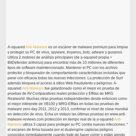
A-squared
Anti-Malware
es un escáner de malware premium para limpiar
y proteger su PC de virus, spyware, troyanos, bots, adware y gusanos.
Utiliza 2 motores de análisis principales (de a-squared propia +
BitDefender antivirus) para encontrar más de 10 millones de diferentes
tipos de software malintencionado. Mantener el PC con los archivo
protector y bloqueador de comportamiento características incluidas que
parar con eficacia todas las nuevas infecciones. La protección de Surf
además bloquea el acceso a sitios Web fraudulento y peligroso. A-
squared
Anti-Malware
fue galardonado como el mejor en prueba de
pruebas de AV-Comparatives reales protección y Effitas de MRG
Realworld. Muchas otras pruebas independientes desde entonces como
el mejor intérprete de VB100 y MRG-Effitas en todas las pruebas de
malware zero-day 2011, 2012 y 2013, confirmar el nivel de clase mundial
en detección de virus. Echa un vistazo las últimas pruebas en www.anti-
malware-reviews.com protección en tiempo real de la a-squared
Anti-
Malware
utiliza 3 capas para proteger su PC contra nuevas infecciones: *
el escaneo de firma basada por el dualengine capturas peligros
conocidos inmediatamente cuando trate de hacer correr o están siendo