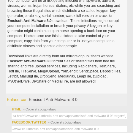
Your computer will be at risk getting infected with spyware, adware,
viruses, worms, trojan horses, dialers, etc while you are searching and
browsing these illegal sites which distribute a so called keygen, key
generator, pirate key, serial number, warez full version or crack for
Emsisoft Anti-Malware 8.0
download. These infections might corrupt
your computer installation or breach your privacy. A keygen or key
generator might contain a trojan horse opening a backdoor on your
computer. Hackers can use this backdoor to take control of your
computer, copy data from your computer or to use your computer to
distribute viruses and spam to other people.
Download links are directly from our mirrors or publisher's website,
Emsisoft Anti-Malware 8.0
torrent files or shared files from free file
sharing and free upload services, including Rapidshare, HellShare,
HotFile, FileServe, MegaUpload, YouSendIt, SendSpace, DepositFiles,
Letitbit, MailBigFile, DropSend, MediaMax, LeapFile, zUpload,
MyOtherDrive, DivShare or MediaFire, are not allowed!
Enlace con
Emsisoft Anti-Malware 8.0
HTML
- Copie el código abajo
FACEBOOK/TWITTER
- Copie el código abajo