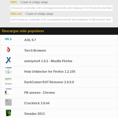
WIKI
- Copie el código abajo
BBCode
- Copie el código abajo
Descargas más populares
AOL 9.7
Torch Browser
anonymoX 1.0.2 - Mozilla Firefox
Hola Unblocker for Firefox 1.2.105
DarkComet RAT Remover 2.0.0.0
FB unseen - Chrome
Cracklock 3.9.44
Smadav 2013