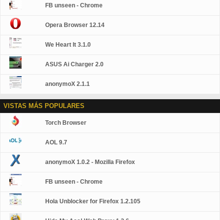
FB unseen - Chrome
Opera Browser 12.14
We Heart It 3.1.0
ASUS Ai Charger 2.0
anonymoX 2.1.1
VISTAS MÁS POPULARES
Torch Browser
AOL 9.7
anonymoX 1.0.2 - Mozilla Firefox
FB unseen - Chrome
Hola Unblocker for Firefox 1.2.105