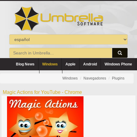
Blog News
Windows
Apple
Android
Windows Phone
Blackberry
Symbian
Windows
Navegadores
Plugins
Magic Actions for YouTube - Chrome