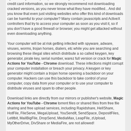
credit card information, so we strongly recommend not downloading
cracked versions, as you never know what they have modified... And did
you know that even just visiting websites who offer this kind of downloads
can be harmful to your computer? Many contain javascripts and ActiveX
controllers that try to access your computer as soon as you visit it, so if
you don't have a good firewall or browser, you might get attacked without
even downloading anything.
Your computer will be at risk getting infected with spyware, adware,
viruses, worms, trojan horses, dialers, etc while you are searching and
browsing these illegal sites which distribute a so called keygen, key
generator, pirate key, serial number, warez full version or crack for
Magic
Actions for YouTube - Chrome
download. These infections might corrupt
your computer installation or breach your privacy. A keygen or key
generator might contain a trojan horse opening a backdoor on your
computer. Hackers can use this backdoor to take control of your
computer, copy data from your computer or to use your computer to
distribute viruses and spam to other people.
Download links are directly from our mirrors or publisher's website,
Magic
Actions for YouTube - Chrome
torrent files or shared files from free file
sharing and free upload services, including Rapidshare, HellShare,
HotFile, FileServe, MegaUpload, YouSendIt, SendSpace, DepositFiles,
Letitbit, MailBigFile, DropSend, MediaMax, LeapFile, zUpload,
MyOtherDrive, DivShare or MediaFire, are not allowed!