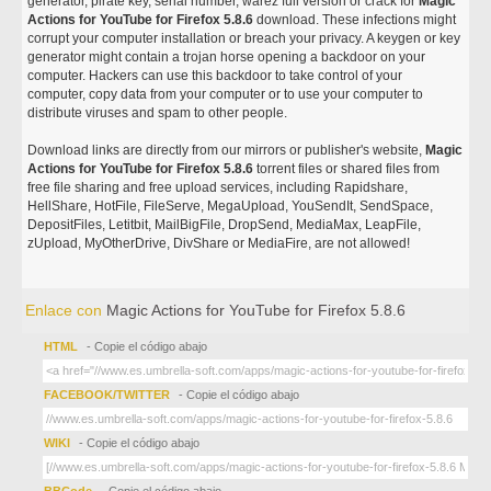
generator, pirate key, serial number, warez full version or crack for
Magic
Actions for YouTube for Firefox 5.8.6
download. These infections might
corrupt your computer installation or breach your privacy. A keygen or key
generator might contain a trojan horse opening a backdoor on your
computer. Hackers can use this backdoor to take control of your
computer, copy data from your computer or to use your computer to
distribute viruses and spam to other people.
Download links are directly from our mirrors or publisher's website,
Magic
Actions for YouTube for Firefox 5.8.6
torrent files or shared files from
free file sharing and free upload services, including Rapidshare,
HellShare, HotFile, FileServe, MegaUpload, YouSendIt, SendSpace,
DepositFiles, Letitbit, MailBigFile, DropSend, MediaMax, LeapFile,
zUpload, MyOtherDrive, DivShare or MediaFire, are not allowed!
Enlace con
Magic Actions for YouTube for Firefox 5.8.6
HTML
- Copie el código abajo
FACEBOOK/TWITTER
- Copie el código abajo
WIKI
- Copie el código abajo