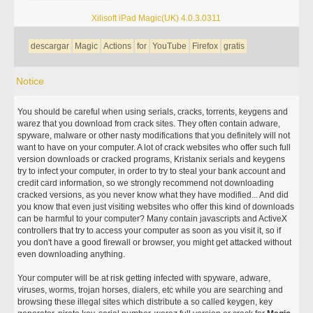
Xilisoft iPad Magic(UK) 4.0.3.0311
descargar
Magic
Actions
for
YouTube
Firefox
gratis
Notice
You should be careful when using serials, cracks, torrents, keygens and
warez that you download from crack sites. They often contain adware,
spyware, malware or other nasty modifications that you definitely will not
want to have on your computer. A lot of crack websites who offer such full
version downloads or cracked programs, Kristanix serials and keygens
try to infect your computer, in order to try to steal your bank account and
credit card information, so we strongly recommend not downloading
cracked versions, as you never know what they have modified... And did
you know that even just visiting websites who offer this kind of downloads
can be harmful to your computer? Many contain javascripts and ActiveX
controllers that try to access your computer as soon as you visit it, so if
you don't have a good firewall or browser, you might get attacked without
even downloading anything.
Your computer will be at risk getting infected with spyware, adware,
viruses, worms, trojan horses, dialers, etc while you are searching and
browsing these illegal sites which distribute a so called keygen, key