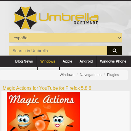
Blog News
Windows
Apple
Android
Windows Phone
Blackberry
Symbian
Windows
Navegadores
Plugins
Magic Actions for YouTube for Firefox 5.8.6