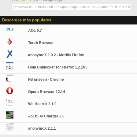
BBCode
- Copie el código abajo
Descargas más populares
AOL 9.7
Torch Browser
anonymoX 1.0.2 - Mozilla Firefox
Hola Unblocker for Firefox 1.2.105
FB unseen - Chrome
Opera Browser 12.14
We Heart It 3.1.0
ASUS Ai Charger 2.0
anonymoX 2.1.1