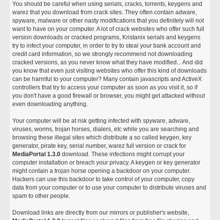
You should be careful when using serials, cracks, torrents, keygens and
warez that you download from crack sites. They often contain adware,
spyware, malware or other nasty modifications that you definitely will not
want to have on your computer. A lot of crack websites who offer such full
version downloads or cracked programs, Kristanix serials and keygens
try to infect your computer, in order to try to steal your bank account and
credit card information, so we strongly recommend not downloading
cracked versions, as you never know what they have modified... And did
you know that even just visiting websites who offer this kind of downloads
can be harmful to your computer? Many contain javascripts and ActiveX
controllers that try to access your computer as soon as you visit it, so if
you don't have a good firewall or browser, you might get attacked without
even downloading anything.
Your computer will be at risk getting infected with spyware, adware,
viruses, worms, trojan horses, dialers, etc while you are searching and
browsing these illegal sites which distribute a so called keygen, key
generator, pirate key, serial number, warez full version or crack for
MediaPortal 1.3.0
download. These infections might corrupt your
computer installation or breach your privacy. A keygen or key generator
might contain a trojan horse opening a backdoor on your computer.
Hackers can use this backdoor to take control of your computer, copy
data from your computer or to use your computer to distribute viruses and
spam to other people.
Download links are directly from our mirrors or publisher's website,