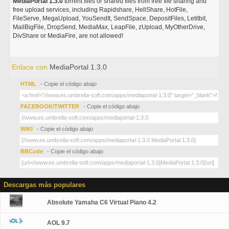
MediaPortal 1.3.0
torrent files or shared files from free file sharing and
free upload services, including Rapidshare, HellShare, HotFile,
FileServe, MegaUpload, YouSendIt, SendSpace, DepositFiles, Letitbit,
MailBigFile, DropSend, MediaMax, LeapFile, zUpload, MyOtherDrive,
DivShare or MediaFire, are not allowed!
Enlace con
MediaPortal 1.3.0
HTML
- Copie el código abajo
FACEBOOK/TWITTER
- Copie el código abajo
WIKI
- Copie el código abajo
BBCode
- Copie el código abajo
Descargas más populares
Absolute Yamaha C6 Virtual Piano 4.2
AOL 9.7