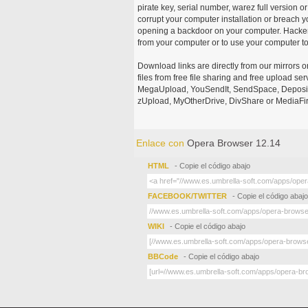
pirate key, serial number, warez full version or
corrupt your computer installation or breach y
opening a backdoor on your computer. Hackers
from your computer or to use your computer to
Download links are directly from our mirrors o
files from free file sharing and free upload se
MegaUpload, YouSendIt, SendSpace, DepositFi
zUpload, MyOtherDrive, DivShare or MediaFire
Enlace con
Opera Browser 12.14
HTML
- Copie el código abajo
FACEBOOK/TWITTER
- Copie el código abajo
WIKI
- Copie el código abajo
BBCode
- Copie el código abajo