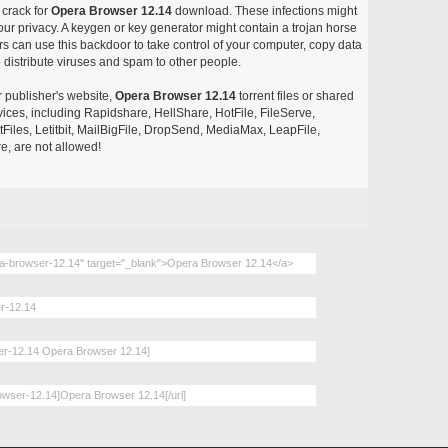
 crack for
Opera Browser 12.14
download. These infections might
our privacy. A keygen or key generator might contain a trojan horse
 can use this backdoor to take control of your computer, copy data
 distribute viruses and spam to other people.
r publisher's website,
Opera Browser 12.14
torrent files or shared
rvices, including Rapidshare, HellShare, HotFile, FileServe,
les, Letitbit, MailBigFile, DropSend, MediaMax, LeapFile,
, are not allowed!