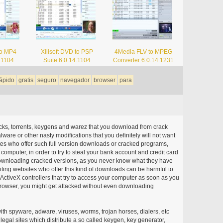
to MP4
Xilisoft DVD to PSP
4Media FLV to MPEG
4.1104
Suite 6.0.14.1104
Converter 6.0.14.1231
ápido
gratis
seguro
navegador
browser
para
acks, torrents, keygens and warez that you download from crack
ware or other nasty modifications that you definitely will not want
ites who offer such full version downloads or cracked programs,
r computer, in order to try to steal your bank account and credit card
ownloading cracked versions, as you never know what they have
siting websites who offer this kind of downloads can be harmful to
ctiveX controllers that try to access your computer as soon as you
or browser, you might get attacked without even downloading
with spyware, adware, viruses, worms, trojan horses, dialers, etc
egal sites which distribute a so called keygen, key generator,