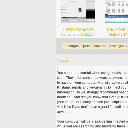
ImTOO MOV to MP4
Xilisoft DVD 
Converter 6.0.14.1104
Suite 6.0.1
descargar
Opera
Browser
Descargar
r
Notice
You should be careful when using serials, cr
sites. They often contain adware, spyware, mal
to have on your computer. A lot of crack webs
Kristanix serials and keygens try to infect you
information, so we strongly recommend not d
modified... And did you know that even just vi
your computer? Many contain javascripts and A
visit it, so if you don't have a good firewall 
anything.
Your computer will be at risk getting infected 
while you are searching and browsing these ill