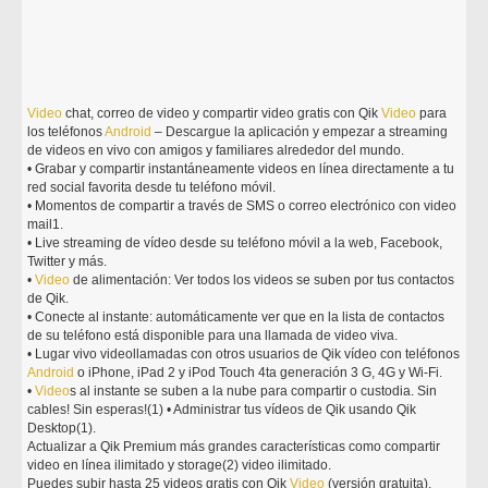
Video
chat, correo de video y compartir video gratis con Qik
Video
para
los teléfonos
Android
– Descargue la aplicación y empezar a streaming
de videos en vivo con amigos y familiares alrededor del mundo.
• Grabar y compartir instantáneamente videos en línea directamente a tu
red social favorita desde tu teléfono móvil.
• Momentos de compartir a través de SMS o correo electrónico con video
mail1.
• Live streaming de vídeo desde su teléfono móvil a la web, Facebook,
Twitter y más.
•
Video
de alimentación: Ver todos los videos se suben por tus contactos
de Qik.
• Conecte al instante: automáticamente ver que en la lista de contactos
de su teléfono está disponible para una llamada de video viva.
• Lugar vivo videollamadas con otros usuarios de Qik vídeo con teléfonos
Android
o iPhone, iPad 2 y iPod Touch 4ta generación 3 G, 4G y Wi-Fi.
•
Video
s al instante se suben a la nube para compartir o custodia. Sin
cables! Sin esperas!(1) • Administrar tus vídeos de Qik usando Qik
Desktop(1).
Actualizar a Qik Premium más grandes características como compartir
video en línea ilimitado y storage(2) video ilimitado.
Puedes subir hasta 25 videos gratis con Qik
Video
(versión gratuita).