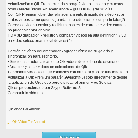
Actualización a Qik Premium le da storage2 video ilimitado y muchas
otras características. Pruébelo ahora – gratis trial(3) de 30 días.
Con Qik Premium obtendrá: almacenamiento ilimitado de vídeo • subir
tantos vídeos como quieras guardar, reproducción, o compartir later(2).
Correo de video • enviar y recibir mensajes de correo de video cuando
no puedes hablar en vivo.
HD y 3D grabación • registro y compartir vídeos en alta definition4 y 3D
en video seleccionan móvil devices(4).
Gestión de vídeo del ordenador • agregar vídeo de su galería y
sincronización para escritorio.
• Sincronizar automáticamente Qik videos de teléfono de escritorio.
• Arrastrar y soltar videos en colecciones de Qik.
• Compartir videos con Qik contactos con arrastrar y soltar funcionalidad.
Actualizar a Qik Premium para $4.99/month(5) solo directamente desde
la aplicación de Qik vídeo pero disfrutar el primer Free 30 días!
Qik es proporcionado por Skype Software S.a.r.l..
Compartir la vida resulta.
Qik Video For Android
ر - Qik Video For Android
descargar