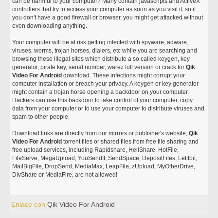
can be harmful to your computer? Many contain javascripts and ActiveX
controllers that try to access your computer as soon as you visit it, so if
you don't have a good firewall or browser, you might get attacked without
even downloading anything.
Your computer will be at risk getting infected with spyware, adware,
viruses, worms, trojan horses, dialers, etc while you are searching and
browsing these illegal sites which distribute a so called keygen, key
generator, pirate key, serial number, warez full version or crack for
Qik
Video For Android
download. These infections might corrupt your
computer installation or breach your privacy. A keygen or key generator
might contain a trojan horse opening a backdoor on your computer.
Hackers can use this backdoor to take control of your computer, copy
data from your computer or to use your computer to distribute viruses and
spam to other people.
Download links are directly from our mirrors or publisher's website,
Qik
Video For Android
torrent files or shared files from free file sharing and
free upload services, including Rapidshare, HellShare, HotFile,
FileServe, MegaUpload, YouSendIt, SendSpace, DepositFiles, Letitbit,
MailBigFile, DropSend, MediaMax, LeapFile, zUpload, MyOtherDrive,
DivShare or MediaFire, are not allowed!
Enlace con
Qik Video For Android