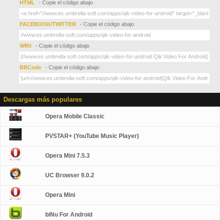
HTML
- Copie el código abajo
FACEBOOK/TWITTER
- Copie el código abajo
WIKI
- Copie el código abajo
BBCode
- Copie el código abajo
Descargas más populares
Opera Mobile Classic
PVSTAR+ (YouTube Music Player)
Opera Mini 7.5.3
UC Browser 9.0.2
Opera Mini
biNu For Android