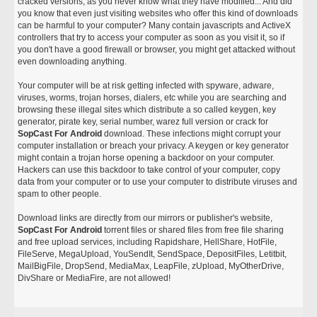
cracked versions, as you never know what they have modified... And did
you know that even just visiting websites who offer this kind of downloads
can be harmful to your computer? Many contain javascripts and ActiveX
controllers that try to access your computer as soon as you visit it, so if
you don't have a good firewall or browser, you might get attacked without
even downloading anything.
Your computer will be at risk getting infected with spyware, adware,
viruses, worms, trojan horses, dialers, etc while you are searching and
browsing these illegal sites which distribute a so called keygen, key
generator, pirate key, serial number, warez full version or crack for
SopCast For Android
download. These infections might corrupt your
computer installation or breach your privacy. A keygen or key generator
might contain a trojan horse opening a backdoor on your computer.
Hackers can use this backdoor to take control of your computer, copy
data from your computer or to use your computer to distribute viruses and
spam to other people.
Download links are directly from our mirrors or publisher's website,
SopCast For Android
torrent files or shared files from free file sharing
and free upload services, including Rapidshare, HellShare, HotFile,
FileServe, MegaUpload, YouSendIt, SendSpace, DepositFiles, Letitbit,
MailBigFile, DropSend, MediaMax, LeapFile, zUpload, MyOtherDrive,
DivShare or MediaFire, are not allowed!