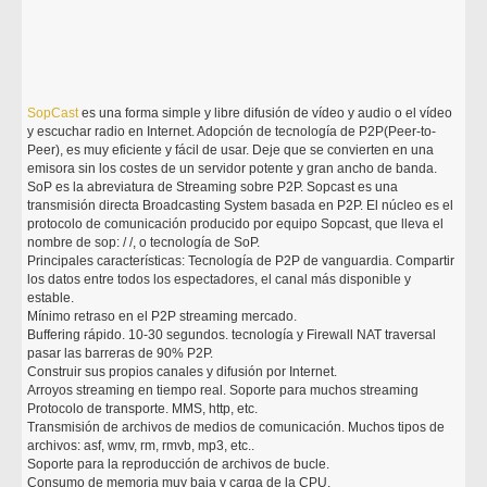
SopCast
es una forma simple y libre difusión de vídeo y audio o el vídeo
y escuchar radio en Internet. Adopción de tecnología de P2P(Peer-to-
Peer), es muy eficiente y fácil de usar. Deje que se convierten en una
emisora sin los costes de un servidor potente y gran ancho de banda.
SoP es la abreviatura de Streaming sobre P2P. Sopcast es una
transmisión directa Broadcasting System basada en P2P. El núcleo es el
protocolo de comunicación producido por equipo Sopcast, que lleva el
nombre de sop: / /, o tecnología de SoP.
Principales características: Tecnología de P2P de vanguardia. Compartir
los datos entre todos los espectadores, el canal más disponible y
estable.
Mínimo retraso en el P2P streaming mercado.
Buffering rápido. 10-30 segundos. tecnología y Firewall NAT traversal
pasar las barreras de 90% P2P.
Construir sus propios canales y difusión por Internet.
Arroyos streaming en tiempo real. Soporte para muchos streaming
Protocolo de transporte. MMS, http, etc.
Transmisión de archivos de medios de comunicación. Muchos tipos de
archivos: asf, wmv, rm, rmvb, mp3, etc..
Soporte para la reproducción de archivos de bucle.
Consumo de memoria muy baja y carga de la CPU.