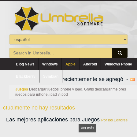
Blog News
Windows
Apple
Android
Windows Phone
Blackberry
Symbian
recientemente se agregó -
Juegos
Descargar juegos iphone y ipad. Gratis descargar mejores
juegos para iphone, ipad y ipod
ctualmente no hay resultados
Las mejores aplicaciones para Juegos
Por los Editores
Ver más