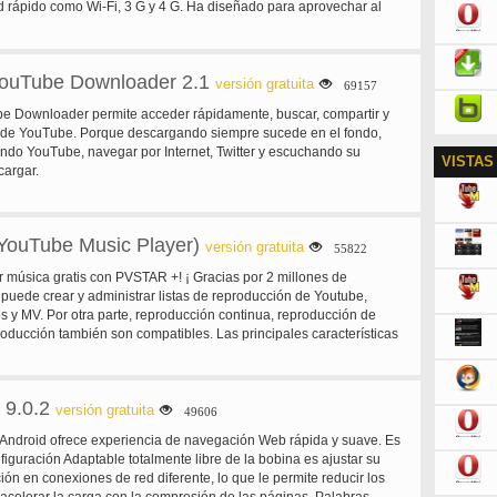
 rápido como Wi-Fi, 3 G y 4 G. Ha diseñado para aprovechar al
tivo Android! Opera Mobile se adapta automáticamente a la forma
 interactuar en una pantalla más pequeña. Usted disfrutará de
eferidas en Opera Mobile. Características: - Opera Mobile ofrece
ouTube Downloader 2.1
leta que le permite navegar por la forma que desee. -Guardar
versión gratuita
69157
n un solo lugar! Usted puede sincronizar marcadores, marcaciones
 Downloader permite acceder rápidamente, buscar, compartir y
utadora u otros dispositivos móviles mediante Opera Link. -Con
 de YouTube. Porque descargando siempre sucede en el fondo,
ter y Facebook construido en, compartir es un broche de presión. -
ndo YouTube, navegar por Internet, Twitter y escuchando su
 zoom, el tamaño de página y la orientación del texto, Opera Mobile
VISTAS
argar.
ciona la mejor vista en tus páginas web favoritas. También revisa
vegador más rápido en la tierra. Opera Mini comprime los datos
 la mejor opción para planes de datos más lento o limitado.
ouTube Music Player)
versión gratuita
55822
música gratis con PVSTAR +! ¡ Gracias por 2 millones de
puede crear y administrar listas de reproducción de Youtube,
s y MV. Por otra parte, reproducción continua, reproducción de
producción también son compatibles. Las principales características
s. -Reproducción de video search (YouTube, DailyMotion,
ueda por voz - Youtube buscar listas de reproducción - canales de
da - búsqueda de categorías - lista de reproducción reproducción
 9.0.2
ón - Shuffle reproducción - Mylist (hasta 100) - Wallpaper en milista -
versión gratuita
49606
itar el título del video y Resumen - temporizador - Popular video
Android ofrece experiencia de navegación Web rápida y suave. Es
- #NowPlaying NowPlaying, reproducción de la línea de tiempo en
iguración Adaptable totalmente libre de la bobina es ajustar su
de Twitter - video Tweet - Video - baja calidad modo (para redes
ón en conexiones de red diferente, lo que le permite reducir los
ente cuando el auricular está desconectado. -Abrir en PVSTAR al