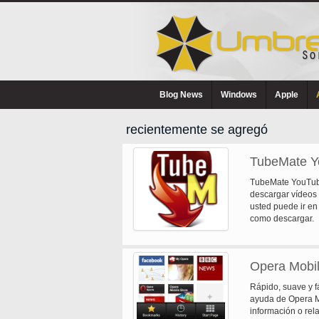
Blog News
Windows
Apple
recientemente se agregó
TubeMate Y
TubeMate YouTube
descargar vídeos
usted puede ir en
como descargar.
Opera Mobil
Rápido, suave y f
ayuda de Opera Mo
información o rela