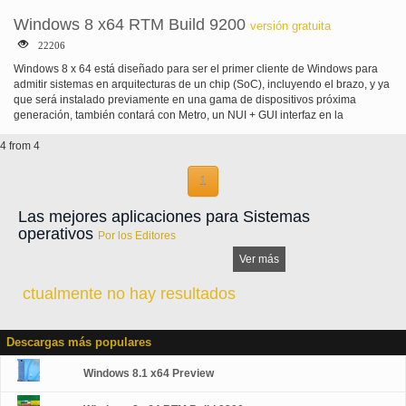
Windows 8 x64 RTM Build 9200
versión gratuita
22206
Windows 8 x 64 está diseñado para ser el primer cliente de Windows para
admitir sistemas en arquitecturas de un chip (SoC), incluyendo el brazo, y ya
que será instalado previamente en una gama de dispositivos próxima
generación, también contará con Metro, un NUI + GUI interfaz en la
superficie combinada con un nueva aplicación plataforma bajo el capó
4 from 4
diseñado para permitir la creación de experiencias inmersivas.
1
Las mejores aplicaciones para Sistemas
operativos
Por los Editores
Ver más
ctualmente no hay resultados
Descargas más populares
Windows 8.1 x64 Preview