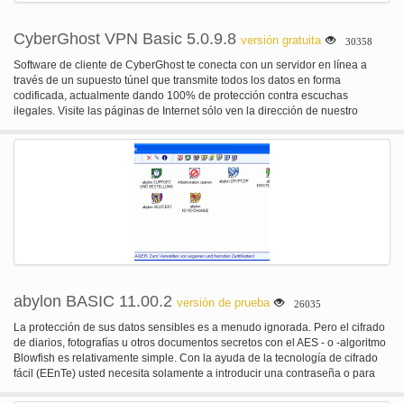
CyberGhost VPN Basic 5.0.9.8
versión gratuita
30358
Software de cliente de CyberGhost te conecta con un servidor en línea a
través de un supuesto túnel que transmite todos los datos en forma
codificada, actualmente dando 100% de protección contra escuchas
ilegales. Visite las páginas de Internet sólo ven la dirección de nuestro
servidor VPN, no su dirección IP privada. De esta manera, usted se asegura
total anonimato.
abylon BASIC 11.00.2
versión de prueba
26035
La protección de sus datos sensibles es a menudo ignorada. Pero el cifrado
de diarios, fotografías u otros documentos secretos con el AES - o -algoritmo
Blowfish es relativamente simple. Con la ayuda de la tecnología de cifrado
fácil (EEnTe) usted necesita solamente a introducir una contraseña o para
insertar la CE MoneyCard o certificado smartcard (PKCS). El software