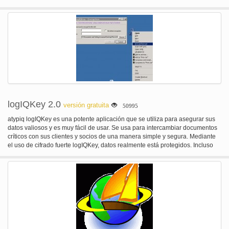
inteligencia de cierto riesgo para la seguridad. Las capacidades incluyen
explotación inteligente, contraseña de auditoría, análisis de aplicaciones
web y la ingeniería social.
logIQKey 2.0
versión gratuita
50995
atypiq logIQKey es una potente aplicación que se utiliza para asegurar sus
datos valiosos y es muy fácil de usar. Se usa para intercambiar documentos
críticos con sus clientes y socios de una manera simple y segura. Mediante
el uso de cifrado fuerte logIQKey, datos realmente está protegidos. Incluso
puede cifrar una carpeta completa: logIQKey primero será zip a la carpeta, y
luego encypt el archivo zip obtenidos sólo como cualquier otro archivo.
Integrado en el menú contextual de Windows.