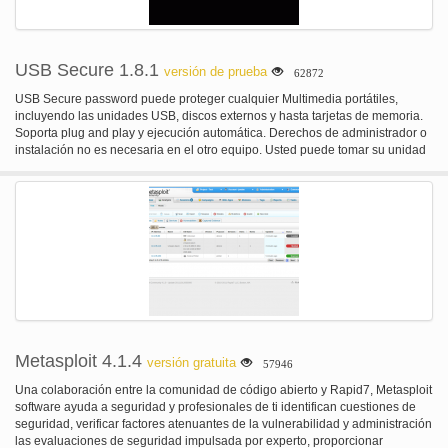
USB Secure 1.8.1
versión de prueba
62872
USB Secure password puede proteger cualquier Multimedia portátiles,
incluyendo las unidades USB, discos externos y hasta tarjetas de memoria.
Soporta plug and play y ejecución automática. Derechos de administrador o
instalación no es necesaria en el otro equipo. Usted puede tomar su unidad
USB en cualquier lugar sin temor a un fuga de datos o robo en el caso de
una unidad USB robada o perdida. USB Secure es un gran programa para
mantener los datos privados en dispositivos portátiles cuando viaja la gente.
Metasploit 4.1.4
versión gratuita
57946
Una colaboración entre la comunidad de código abierto y Rapid7, Metasploit
software ayuda a seguridad y profesionales de ti identifican cuestiones de
seguridad, verificar factores atenuantes de la vulnerabilidad y administración
las evaluaciones de seguridad impulsada por experto, proporcionar