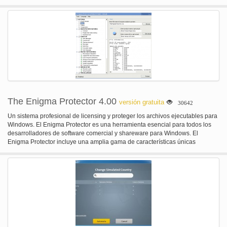
soporta MS PowerPoint 2007 PPTX, PPTM, PPSX, PPSM, POTX y POTM
formatos de archivo.
The Enigma Protector 4.00
versión gratuita
30642
Un sistema profesional de licensing y proteger los archivos ejecutables para
Windows. El Enigma Protector es una herramienta esencial para todos los
desarrolladores de software comercial y shareware para Windows. El
Enigma Protector incluye una amplia gama de características únicas
destinadas a proteger los archivos ejecutables de ilegal copiar, cortar,
modificación y análisis. Los formatos soportados incluyen casi todos los tipos
de archivos ejecutables de 32 y 64 bits.