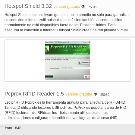
Hotspot Shield 3.32
versión gratuita
25319
Hotspot Shield es un software gratuito que le permite no sólo para garantizar
su conexión mientras wifi hotspots de surf, sino también acceder a sitios
normalmente no está disponibles fuera de los Estados Unidos. Para
asegurar la conexión a Internet, Hotspot Shield crea una red privada Virtual
(una conexión segura, generalmente abreviada a VPN) entre tu ordenador y
el sitio web del desarrollador Anchorfree, con sede en los Estados Unidos.
Pcprox RFID Reader 1.5
versión gratuita
25089
Lector RFID Pcprox es la herramienta gratuita para la lectura de RFID/HID
Tarjeta ID utilizando lectores USB pcProx. PcProx es popular gama de HID
(RFID) lectores - de RFIdeas Inc - típicamente utilizados por los
administradores configurar e inscribir nuevas tarjetas de acceso (HID
basado). Estas tarjetas de acceso se utilizan comúnmente como mecanismo
11 from 1848
de identificación y seguimiento de los empleados de la mayoría de las
organizaciones alrededor del mundo. 'Pcprox RFID Reader' hace que sea