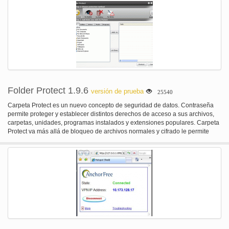
adicional de apoyo la compresión en el formato ZIP y firma de archivos.
Folder Protect 1.9.6
versión de prueba
25540
Carpeta Protect es un nuevo concepto de seguridad de datos. Contraseña
permite proteger y establecer distintos derechos de acceso a sus archivos,
carpetas, unidades, programas instalados y extensiones populares. Carpeta
Protect va más allá de bloqueo de archivos normales y cifrado le permite
decidir si hacer archivos inaccesible, oculto, eliminar pruebas o escribir a
prueba. Carpeta Protect es Windows 7 / Vista / 2003 / XP compatible.