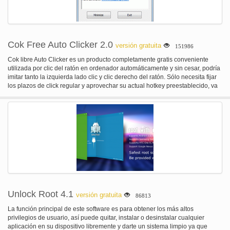
Cok Free Auto Clicker 2.0
versión gratuita
151986
Cok libre Auto Clicker es un producto completamente gratis conveniente
utilizada por clic del ratón en ordenador automáticamente y sin cesar, podría
imitar tanto la izquierda lado clic y clic derecho del ratón. Sólo necesita fijar
los plazos de click regular y aprovechar su actual hotkey preestablecido, va
a hacer clic en sin demora y con regularidad y planea hacer una pausa en
este procedimiento cuando finalmente pulsa la tecla de acceso rápido otra
vez.
Unlock Root 4.1
versión gratuita
86813
La función principal de este software es para obtener los más altos
privilegios de usuario, así puede quitar, instalar o desinstalar cualquier
aplicación en su dispositivo libremente y darte un sistema limpio ya que