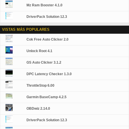
Mz Ram Booster 4.1.0
DriverPack Solution 12.3
VISTAS MÁS POPULARES
Cok Free Auto Clicker 2.0
Unlock Root 4.1
GS Auto Clicker 3.1.2
DPC Latency Checker 1.3.0
ThrottleStop 6.00
Garmin BaseCamp 4.2.5
OBDwiz 2.14.0
DriverPack Solution 12.3