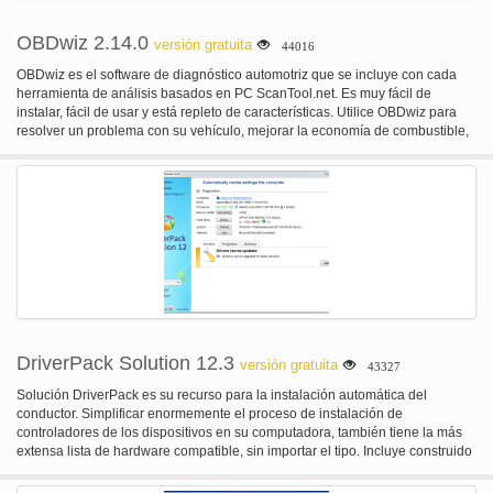
OBDwiz 2.14.0
versión gratuita
44016
OBDwiz es el software de diagnóstico automotriz que se incluye con cada
herramienta de análisis basados en PC ScanTool.net. Es muy fácil de
instalar, fácil de usar y está repleto de características. Utilice OBDwiz para
resolver un problema con su vehículo, mejorar la economía de combustible,
la luz 'Check Engine' clara y verificar la preparación de las emisiones. Es
respetuoso con pantalla táctil y puede incluso ser utilizado como un
escritorio digital.
DriverPack Solution 12.3
versión gratuita
43327
Solución DriverPack es su recurso para la instalación automática del
conductor. Simplificar enormemente el proceso de instalación de
controladores de los dispositivos en su computadora, también tiene la más
extensa lista de hardware compatible, sin importar el tipo. Incluye construido
en controlador de base de datos, así que no ni siquiera necesitas estar
conectado a Internet para utilizar el software. Soporta tanto 32 bit y 64 bit