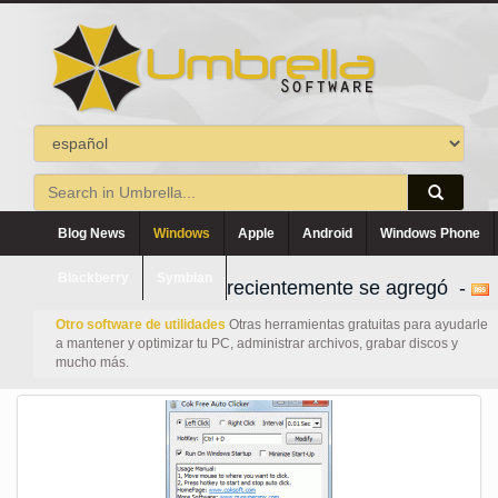
Blog News
Windows
Apple
Android
Windows Phone
Blackberry
Symbian
recientemente se agregó -
Otro software de utilidades
Otras herramientas gratuitas para ayudarle
a mantener y optimizar tu PC, administrar archivos, grabar discos y
mucho más.