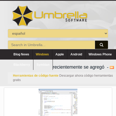
Blog News
Windows
Apple
Android
Windows Phone
Blackberry
Symbian
recientemente se agregó -
Herramientas de código fuente
Descargar ahora código herramientas
gratis