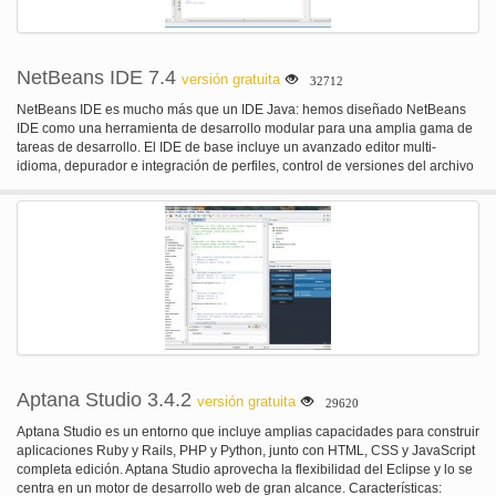
NetBeans IDE 7.4
versión gratuita
32712
NetBeans IDE es mucho más que un IDE Java: hemos diseñado NetBeans
IDE como una herramienta de desarrollo modular para una amplia gama de
tareas de desarrollo. El IDE de base incluye un avanzado editor multi-
idioma, depurador e integración de perfiles, control de versiones del archivo
y funciones de colaboración único desarrollador. IDE-wide QuickSearch
utilizar el Ctrl-i método abreviado para hacer una búsqueda a través de la
IDE, la ayuda contextual establece, y todos los proyectos abiertos. Se
encontrará con el término de búsqueda no sólo en los archivos, los tipos o
símbolos, sino también todo lo relacionados con acciones de menú, opción
paneles y documentación. Instalador personalizado seleccionar la descarga
de NetBeans IDE que proporciona las características que necesita. Puedes
elegir la descarga con todas las características y luego configure la
instalación para que en realidad sólo las características que usted necesita
instalarse; o elige una de las más pequeñas descargas que tiene sólo un
subconjunto de las funciones. Plugin Manager puede siempre utilizar el
administrador de Plugins en el menú Herramientas para añadir, quitar o
Aptana Studio 3.4.2
versión gratuita
29620
actualizar conjuntos de características para el desarrollo de Java SE, Java
EE, Java ME, JavaFX, Ruby, Groovy, PHP, C/C++, UML o SOA, incluyendo
Aptana Studio es un entorno que incluye amplias capacidades para construir
una amplia variedad de otras características de los proveedores de terceros.
aplicaciones Ruby y Rails, PHP y Python, junto con HTML, CSS y JavaScript
completa edición. Aptana Studio aprovecha la flexibilidad del Eclipse y lo se
centra en un motor de desarrollo web de gran alcance. Características: