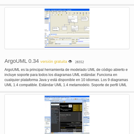
HTML, CSS y código JavaScript Assist; Asistente de implementación;
Depurador integrado; Git integración; Incorporado en la Terminal;
Personalización de IDE.
ArgoUML 0.34
versión gratuita
28352
ArgoUML es la principal herramienta de modelado UML de código abierto e
incluye soporte para todos los diagramas UML estándar. Funciona en
cualquier plataforma Java y está disponible en 10 idiomas. Los 9 diagramas
UML 1.4 compatible. Estándar UML 1.4 metamodelo. Soporte de perfil UML
con perfiles proporcionados. Soporte XMI. Exportación de diagramas como
GIF, PNG, PS, EPS, PGML y SVG. Diagrama avanzada de edición y Zoom.
OCL apoyo. Ingeniería hacia adelante. Ingeniería /Jar/ archivo de clase
importación inversa. Soporte cognitivo. Reflexión en la acción.