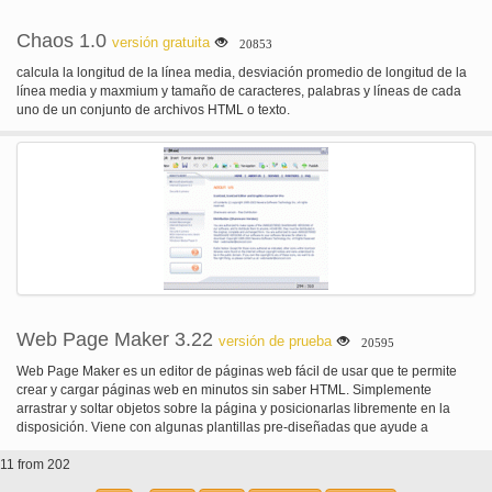
Chaos 1.0
versión gratuita
20853
calcula la longitud de la línea media, desviación promedio de longitud de la
línea media y maxmium y tamaño de caracteres, palabras y líneas de cada
uno de un conjunto de archivos HTML o texto.
Web Page Maker 3.22
versión de prueba
20595
Web Page Maker es un editor de páginas web fácil de usar que te permite
crear y cargar páginas web en minutos sin saber HTML. Simplemente
arrastrar y soltar objetos sobre la página y posicionarlas libremente en la
disposición. Viene con algunas plantillas pre-diseñadas que ayude a
comenzar. También incluye barras de navegación listos para usar que
11 from 202
pueden ser insertados en la página.