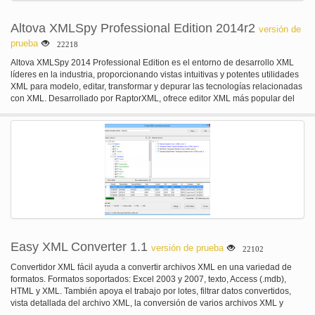
Altova XMLSpy Professional Edition 2014r2
versión de
prueba
22218
Altova XMLSpy 2014 Professional Edition es el entorno de desarrollo XML
líderes en la industria, proporcionando vistas intuitivas y potentes utilidades
XML para modelo, editar, transformar y depurar las tecnologías relacionadas
con XML. Desarrollado por RaptorXML, ofrece editor XML más popular del
mundo y diseñador gráfico del esquema XML, convertidores de archivos,
depuradores, soporte para XSLT, XPath, XQuery, JSON, las principales
bases de datos, integración de Visual Studio o Eclipse y mucho más.
Easy XML Converter 1.1
versión de prueba
22102
Convertidor XML fácil ayuda a convertir archivos XML en una variedad de
formatos. Formatos soportados: Excel 2003 y 2007, texto, Access (.mdb),
HTML y XML. También apoya el trabajo por lotes, filtrar datos convertidos,
vista detallada del archivo XML, la conversión de varios archivos XML y